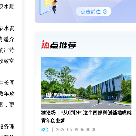
泉水顺
泉水资
肖遥介
的严苛
收致富
生长周
数年攻
富，更
渝论场｜“从0到N” 这个西部科创基地成就
青年创业梦
服务理
原创
|
2026-06-09 06:00:00