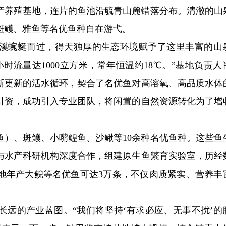
产养殖基地，连片的鱼池沿毓青山麓错落分布。清澈的山
斑鳠、雅鱼等名优鱼种自在游弋。
溪蜿蜒而过，得天独厚的生态环境赋予了这里丰富的山
时流量达1000立方米，常年恒温约18℃。”基地负责人
断更新的活水循环，契合了名优鱼对高溶氧、高品质水体
引资，成功引入专业团队，将闲置的自然资源转化为了增
鱼）、斑鳠、小嘴鳇鱼、沙鳅等10余种名优鱼种。这些鱼
与水产科研机构深度合作，组建原生鱼繁育实验室，历经
地年产大鲵等名优鱼可达3万条，不仅肉质紧实、营养丰
长远的产业蓝图。“我们将坚持‘有求必应、无事不扰’的