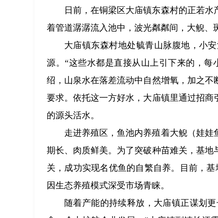
日前，在铜梁区大庙镇东森村的正若水
着管道潺潺流入池中，波光粼粼间，大鲵、
大庙镇东森村地处毓青山脉腹地，小安
源。“这些水都是直接从山上引下来的，每小
绍，山泉水在落差流动中自然增氧，加之不
要求。依托这一方好水，大庙镇里通过招商
的源头活水。
走进养殖区，鱼池内养殖着大鲵（娃娃
期长、肉质鲜美。为了突破种苗难关，基地
关，成功实现名优鱼的自繁自养。目前，基
因生态养殖模式深受市场青睐。
随着产能的持续释放，大庙镇正谋划更