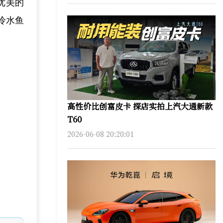
优美的
冷水鱼
高性价比创富皮卡 探店实拍上汽大通新款
T60
2026-06-08 20:20:01