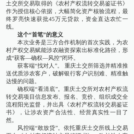
土交所交易取得的《农村产权流转交易鉴证书》
作为授信核心依据，大幅简化资产核验流程，最
终罗亮快速获批45万元贷款，资金直达农忙一
线。
这个“首笔”的意义
本次业务是三方合作机制的首次实践，为农
村产权交易赋能涉农融资探索出标准化路径，形
成“获客—确权—风控”闭环。
获客端“找对人”。 重庆土交所筛选并精准推
送优质涉农客户，破解银行客户识别难、精准触
达慢的问题。
确权端“看清底”。重庆土交所对农村产权流
转交易项目信息发布、报名、竞价、组织成交全
流程阳光监督，并出具《农村产权流转交易鉴证
书》，让涉农资产合法性、经营真实性一目了
然。
风控端“敢放贷”。依托重庆土交所线上交易