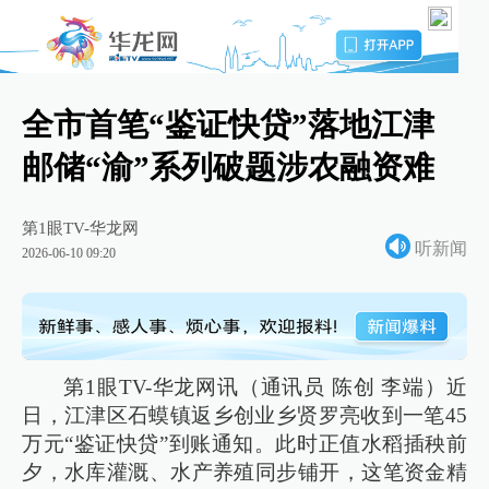
全市首笔“鉴证快贷”落地江津
邮储“渝”系列破题涉农融资难
第1眼TV-华龙网
听新闻
2026-06-10 09:20
第1眼TV-华龙网讯（通讯员 陈创 李端）近
日，江津区石蟆镇返乡创业乡贤罗亮收到一笔45
万元“鉴证快贷”到账通知。此时正值水稻插秧前
夕，水库灌溉、水产养殖同步铺开，这笔资金精