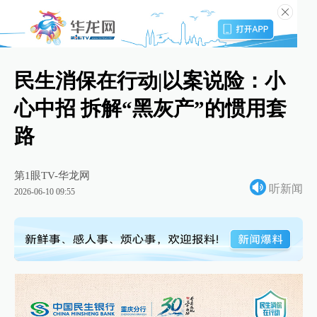
民生消保在行动|以案说险：小
心中招 拆解“黑灰产”的惯用套
路
第1眼TV-华龙网
听新闻
2026-06-10 09:55