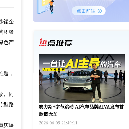
涉锰企
构积极
绿色产
难题，
放。同
转型路
赛力斯+字节跳动 AI汽车品牌AIVA发布首
款概念车
2026-06-09 21:49:11
重庆煜