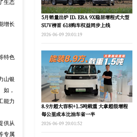
了生态
5月销量出炉 ID. ERA 9X稳居增程式大型
期增长
SUV榜首 618购车权益同步上线
2026-06-09 20:01:19
等特色
力山银
。如，
工能力
8.9方超大容积+1.5吨载重 大拿超级增程
每公里成本比油车省一半
提供从
2026-06-09 20:01:52
等专属