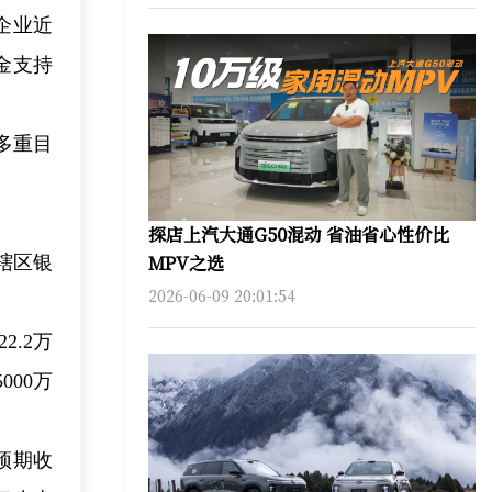
企业近
金支持
多重目
探店上汽大通G50混动 省油省心性价比
MPV之选
辖区银
2026-06-09 20:01:54
.2万
00万
预期收