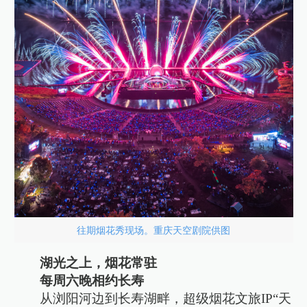
往期烟花秀现场。重庆天空剧院供图
湖光之上，烟花常驻
每周六晚相约长寿
从浏阳河边到长寿湖畔，超级烟花文旅IP“天