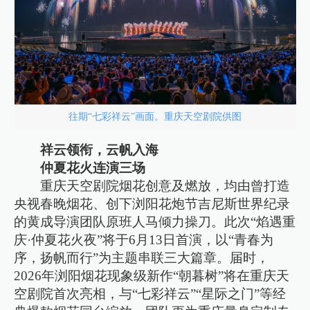
往期“七彩祥云”画面。重庆天空剧院供图
祥云领衔，云帆入海
仲夏花火连演三场
重庆天空剧院烟花创意及燃放，均由曾打造
央视春晚烟花、创下浏阳花炮节吉尼斯世界纪录
的黄成导演团队原班人马倾力操刀。此次“焰遇重
庆·仲夏花火夜”将于6月13日首演，以“青春为
序，扬帆而行”为主题串联三大篇章。届时，
2026年浏阳烟花现象级新作“朝暮树”将在重庆天
空剧院首次亮相，与“七彩祥云”“星际之门”等经