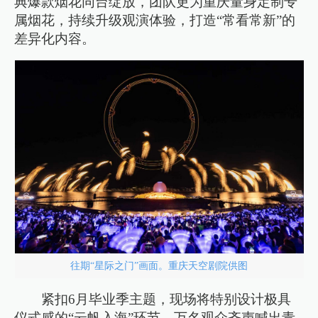
典爆款烟花同台绽放，团队更为重庆量身定制专
属烟花，持续升级观演体验，打造“常看常新”的
差异化内容。
往期“星际之门”画面。重庆天空剧院供图
紧扣6月毕业季主题，现场将特别设计极具
仪式感的“云帆入海”环节，万名观众齐声喊出青