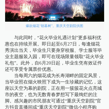
爆款烟花“朝暮树”。重庆天空剧院供图
与此同时，“花火毕业礼遇计划”更多福利优
惠也在持续开展。即日起至6月27日，每逢烟花
秀演出当天，毕业生只要身穿校服、学士服等毕
业主题服装入园，即可在现场限量领取“花火毕业
礼包”。此外，自6月20日起，毕业生凭有效证件
还可享受专属票价优惠。
当每周六的烟花成为长寿湖畔的固定风景，
当毕业照在烟火映照下成为一生珍藏的记忆，这
座以天空为幕的剧院，正在用一簇簇花火点亮城
市的夜空，也为无数青春梦想写下最绚烂的注
脚。感兴趣的市民朋友可通过“重庆天空剧院”官
方抖音直播间或“重庆天空剧院”微信小程序购