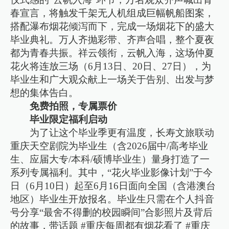
春宣言，将触发千架无人机组成巨幅帆船图案，
搭配瀑布烟花倾泻而下，完成一场烟花下的盛大
毕业典礼。万人齐抛彩带、齐声合唱，整个夏夜
都为青春共振。祥云领衔，云帆入海，这场仲夏
花火将连放三场（6月13日、20日、27日），为
毕业生和广大观众献上一场关于告别、出发与梦
想的集体告白。
免费拍照，专属票价
毕业限定福利启动
为了让这个毕业季更有温度，长寿文旅联动
重庆天空剧院为毕业生（含2026届中/高考毕业
生、应届大专/本科/硕博毕业生）量身打造了一
系列专属福利。其中，“花火毕业影像计划”于今
日（6月10日）起至6月16日面向全国（含港澳台
地区）毕业生开放报名。毕业生只需在个人抖音
号分享“最舍不得删的校园瞬间”合影照片及背后
的故事，带话题 #重庆每周都有烟花看了 #重庆