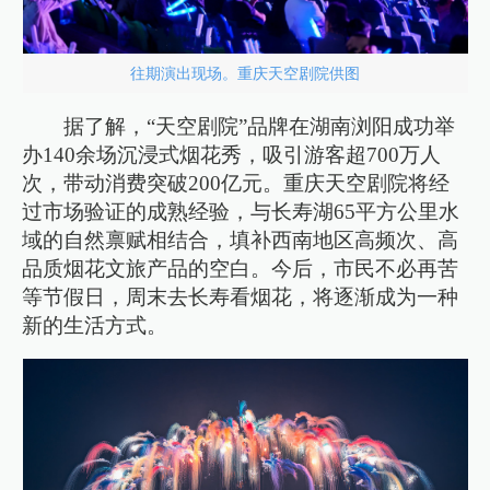
往期演出现场。重庆天空剧院供图
据了解，“天空剧院”品牌在湖南浏阳成功举
办140余场沉浸式烟花秀，吸引游客超700万人
次，带动消费突破200亿元。重庆天空剧院将经
过市场验证的成熟经验，与长寿湖65平方公里水
域的自然禀赋相结合，填补西南地区高频次、高
品质烟花文旅产品的空白。今后，市民不必再苦
等节假日，周末去长寿看烟花，将逐渐成为一种
新的生活方式。