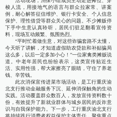
活动现场，消保小组成员主动走进摊位、穿
梭人流，用接地气的语言与群众拉家常、讲案
例，耐心解答征信维护、银行卡安全、个人信息
保护、理性借贷等群众关心的问题。不少摊贩停
下手中生意认真聆听，居民们驻足翻看宣传资
料，现场互动频繁、氛围热烈。
“平时忙着做生意，对这些诈骗套路不太懂，
今天听了讲解，才知道虚假助农贷款和补贴骗局
这么多，以后一定多加小心！”一位家禽类摊贩说
道。中老年居民也纷纷表示，这类宣传贴近生
活、实用性强，帮大家擦亮了眼睛，守住了养老
钱、辛苦钱。​
此次消保宣传进菜市场活动，是工行重庆渝
北支行推动金融服务下沉、延伸消保触角的生动
实践。活动覆盖群众数百人，发放宣传资料数十
份，有效提升了新就业群体与城乡居民的反诈意
识与自我保护能力。下一步，工行重庆渝北支行
将持续践行消费者权益保护主体责任，聚焦重点