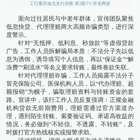
工行重庆渝北支行供图 第1眼TV-华龙网发
面向过往居民与中老年群体，宣传团队聚焦
低息快贷、代理理赔两大高频诈骗类型，进行深
度警示。
针对“无抵押、低利息、秒放款”等虚假贷款
广告，工作人员拆解骗局本质：不法分子先以低
息为诱饵，诱导填写个人信息，再以“保证金”“解
冻费”“刷流水”等名义要求转账，最终卷款失联。
针对代理理赔诈骗，工作人员揭露不法分子
冒充保险公司、医保机构人员，以“代办理赔、超
额报销”为幌子，骗取理赔资料与转账资金的套
路。宣讲中，该行工作人员反复强调：正规金融
机构贷款无前期费用，理赔需通过官方渠道办
理，遇到陌生转账、索要验证码、承诺高收益的
情况，务必做到“不轻信、不透露、不转账”，及
时拨打官方热线核实或报警求助。​