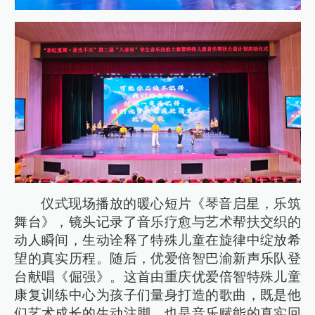
仪式现场播放的暖心短片《琴音启星，乐筑
舞台》，镜头记录了音乐疗愈与艺术帮扶交织的
动人瞬间，生动诠释了特殊儿童在旋律中绽放希
望的真实历程。随后，优爱倍智巴渝新声乐队登
台献唱《倔强》。这首由重庆优爱倍智特殊儿童
康复训练中心为孩子们量身打造的歌曲，既是他
们艺术成长的生动注脚，也是音乐赋能的真实回