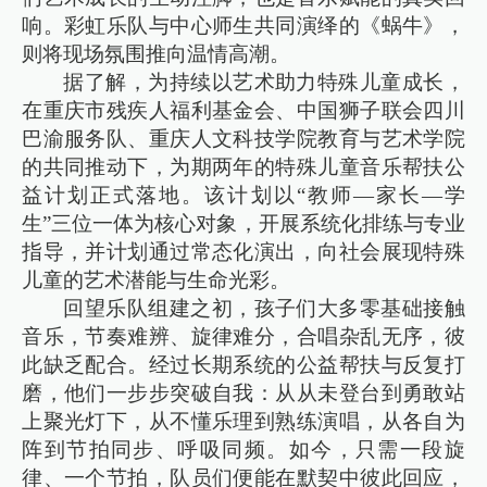
响。彩虹乐队与中心师生共同演绎的《蜗牛》，
则将现场氛围推向温情高潮。
据了解，为持续以艺术助力特殊儿童成长，
在重庆市残疾人福利基金会、中国狮子联会四川
巴渝服务队、重庆人文科技学院教育与艺术学院
的共同推动下，为期两年的特殊儿童音乐帮扶公
益计划正式落地。该计划以“教师—家长—学
生”三位一体为核心对象，开展系统化排练与专业
指导，并计划通过常态化演出，向社会展现特殊
儿童的艺术潜能与生命光彩。
回望乐队组建之初，孩子们大多零基础接触
音乐，节奏难辨、旋律难分，合唱杂乱无序，彼
此缺乏配合。经过长期系统的公益帮扶与反复打
磨，他们一步步突破自我：从从未登台到勇敢站
上聚光灯下，从不懂乐理到熟练演唱，从各自为
阵到节拍同步、呼吸同频。如今，只需一段旋
律、一个节拍，队员们便能在默契中彼此回应，