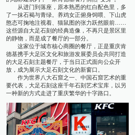
从进门到落座，原本熟悉的红白配色里，多
了一抹石褐与青绿。养鸡女正俯身饲喂、下山虎
憨态可掬地注视着、猫鼠图的张力跃然眼前……
这些源自大足石刻的经典造像，不再只是景区里
的静物，而是成了餐厅的一部分。
这家位于城市核心商圈的餐厅，正是重庆肯
德基携手大足区文化和旅游发展委员会共同打造
的大足石刻主题餐厅，于当日正式面向公众开
放，成为展示大足石刻文化的新窗口。
作为世界八大石窟之一、中国石窟艺术的重
要代表，大足石刻这座千年石刻艺术宝库，以另
一种新的方式走进了重庆繁华的十字路口。