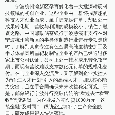
宁波杭州湾新区孕育孵化着一大批深耕硬科
技领域的初创企业。这些企业由一群怀揣梦想的
科技人才创业而成，虽手握充足订单，却因处于
成果转化期，营收与利润的规模较小，锁住了融
资之路。中国邮政储蓄银行宁波慈溪市支行在对
宁波杭州湾新区的半导体制造行业进行专项走访
时，了解到某家专注有色金属高纯度精密加工及
半导体晶圆所需靶材制造企业的产品已经通过多
家上市公司认证，公司正处于技术成果转化攻坚
期，而现有营收难以支撑数亿元订单的规模化交
付。在与企业深入交流后，又了解到企业实控人
为“甬江人才计划”引入的高端人才，团队核心能
力突出，且在手合同确保未来收益稳定可观。于
是，邮储银行宁波分行突破传统的“看过去”“看营
收”信贷逻辑，为企业发放初创贷1000万元。这
笔金融“及时雨”，帮助企业填补了生产资金缺
口，研发成果得以快速落地。