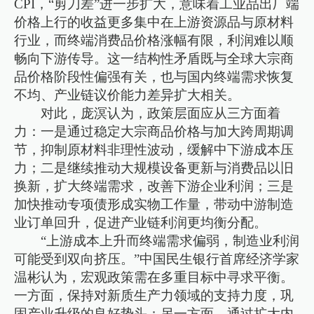
CPI，“剪刀差”进一步扩大，意味着工业品出厂端
价格上行的收益更多集中在上游资源品与原材料
行业，而终端消费品价格涨幅有限，利润难以顺
畅向下游传导。这一结构性矛盾既与全球大宗商
品价格阶段性偏强有关，也与国内终端需求恢复
不均、产业链议价能力差异扩大相关。
对此，庞溟认为，政策层面应从三方面着
力：一是通过稳定大宗商品价格与加大跨周期调
节，抑制原材料非理性波动，缓解中下游成本压
力；二是继续推动大规模设备更新与消费品以旧
换新，扩大终端需求，改善下游企业利润；三是
加快推动专项债形成实物工作量，带动中游制造
业订单回升，促进产业链利润更均衡分配。
“上游成本上升而终端需求偏弱，制造业利润
可能受到双向挤压。”中国民生银行首席经济学家
温彬认为，宏观政策需在多重目标中寻求平衡。
一方面，保持对新质生产力领域的支持力度，巩
固产业升级的良好势头；另一方面，通过扩大内