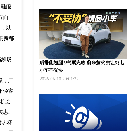
金融服
方面，
费，以
消费都
高频场
后排能翘腿 9气囊兜底 蔚来萤火虫让纯电
小车不妥协
2026-06-10 20:01:22
景，广
年轻客
有机会
实惠。
世界杯