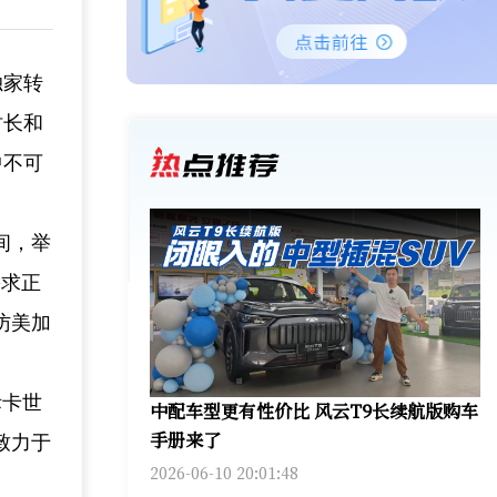
独家转
时长和
中不可
间，举
需求正
访美加
际卡世
中配车型更有性价比 风云T9长续航版购车
手册来了
致力于
2026-06-10 20:01:48