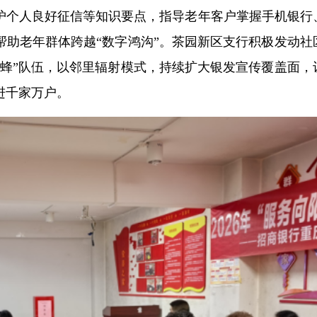
护个人良好征信等知识要点，指导老年客户掌握手机银行
帮助老年群体跨越“数字鸿沟”。茶园新区支行积极发动社
蜜蜂”队伍，以邻里辐射模式，持续扩大银发宣传覆盖面，
进千家万户。