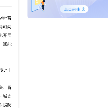
年“普
两司两
化开展
、赋能
以“丰
资、冒
与城支
诈骗防