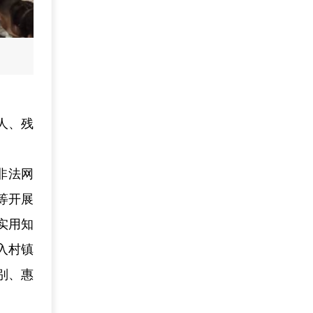
人、残
非法网
等开展
实用知
入村镇
别、惠