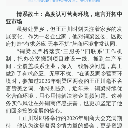
王正川参加行业协会并发言。受访者供图
情系故土：高度认可营商环境，建言开拓中
亚市场
虽身处异乡，但王正川时刻关注着家乡的发
展变化。作为一名企业家，他对铜梁区委、区政
府打造“有求必应·无事不扰”营商环境非常认同。
“铜梁区严格落实‘三服务’‘四联系’工作机
制，把办公室搬到项目建设一线、搬到生产车
间，全覆盖联系企业，深入一线解决问题，真正
做到了有求必应、无事不扰。”在谈及家乡营商环
境时，参加过2026年铜梁区两会的王正川毫不吝
啬赞美之词。他特别提到，近年来，铜梁持续优
化营商环境，用心用情解决涉企高频问题。这种
务实作风让在外铜商倍感振奋，也更加坚定了他
们回乡投资发展的信心。
王正川对即将举行的2026年铜商大会充满期
待。他认为这是凝聚乡情力量的盛会，更是资源