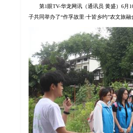
第1眼TV-华龙网讯（通讯员 黄盛）6
子共同举办了“作孚故里·十皆乡约”农文旅