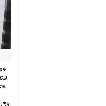
源禀
权益
里·
们先后