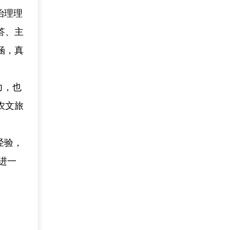
治理理
答、主
涵，真
力，也
农文旅
经验，
进一