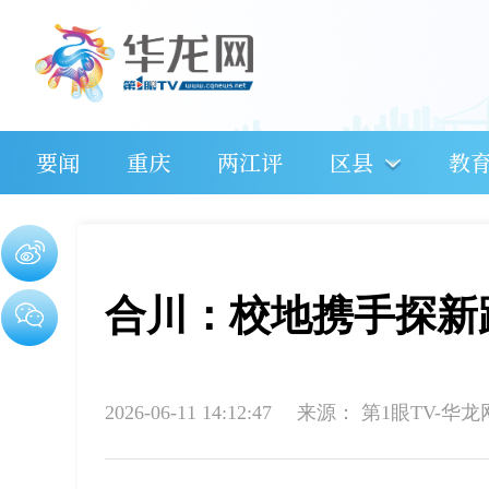
要闻
重庆
两江评
区县
教
合川：校地携手探新
2026-06-11 14:12:47
来源：
第1眼TV-华龙