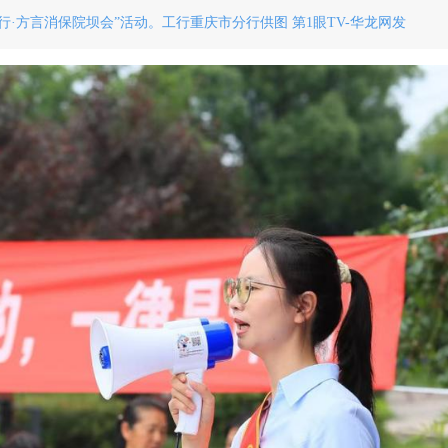
行·方言消保院坝会”活动。工行重庆市分行供图 第1眼TV-华龙网发