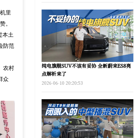
手机里
称赞。
过本土
险防范
纯电旗舰SUV不该有妥协 全新蔚来ES8亮
、农村
点解析来了
群众
2026-06-10 20:20:53