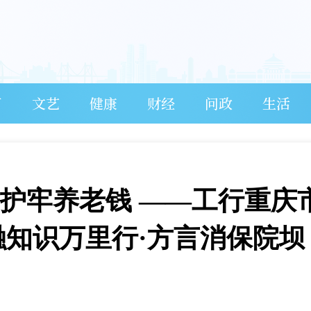
育
文艺
健康
财经
问政
生活
诈护牢养老钱 ——工行重庆
金融知识万里行·方言消保院坝