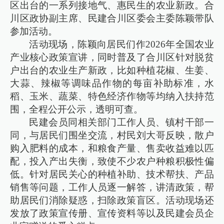
区出台的一系列接地气、惠民生的农业新政。合
川区政协副主席、民建合川区委会主委陈颖带队
参加活动。
活动现场，陈颖向居民们作2026年全国农业
产业核心政策宣讲，同时普及了合川区针对脱贫
户出台的农业生产新政，比如种植花椒、生姜、
大蒜、辣椒等调味品作物的每亩补助标准，水
稻、玉米、蔬菜、特色经济作物等均纳入扶持范
围，全程公开公示，透明可查。
民建会员同相关部门工作人员、镇村干部一
同，与居民们围坐交流，村民刘大哥反映，散户
购入肥料的成本，和粮食产量、售卖收益难以匹
配，投入产出失衡，致使不少农户种粮积极性偏
低。针对居民关心的种植补助、技术帮扶、产品
销售等问题，工作人员逐一解答，讲清政策，帮
助居民们消除疑惑，扫除政策盲区。活动现场还
发放了政策宣传册、宣传资料等以及民建会员企