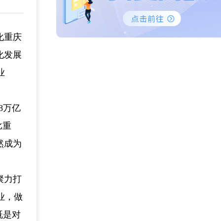
化重庆
化发展
业
8万亿
比重
然成为
聚力打
业，做
既是对