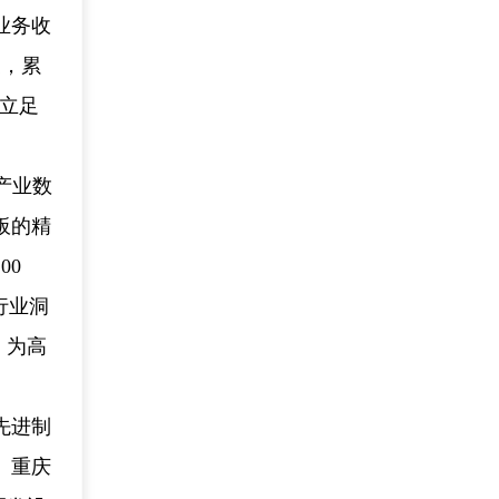
业务收
家，累
。立足
产业数
板的精
00
行业洞
，为高
先进制
。重庆