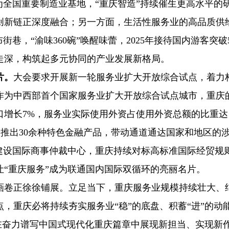
为全国重要制造业基地，“重庆智造”持续催生更高水平的
创新链正深度融合；另一方面，生活性服务业的高品质供
街巷，“渝味360碗”唤醒味蕾，2025年接待国内游客突破
走深，构筑起多元协同的产业发展新格局。
片。
大会要求开展新一轮服务业扩大开放综合试点，着力
作为中西部首个国家服务业扩大开放综合试点城市，重庆
出口增长7%，服务业实际使用外资占使用外资总额的比重达
创新推出30余种特色金融产品，带动通道通达国家和地区的
建设国际商事仲裁中心，重庆持续对标高标准国际经贸规
“重庆服务”成为联通国内国际双循环的亮丽名片。
画卷正徐徐铺展。立足当下，重庆服务业规模持续壮大、
，重庆必将持续夯实服务业“稳”的底盘、积蓄“进”的动
，在奋力谱写中国式现代化重庆篇章中展现新担当、实现新