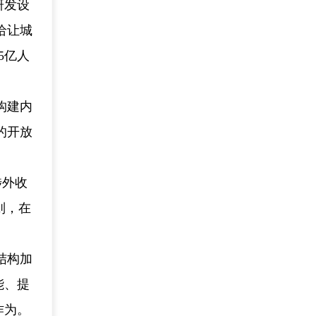
研发设
给让城
5亿人
构建内
的开放
涉外收
则，在
结构加
能、提
作为。