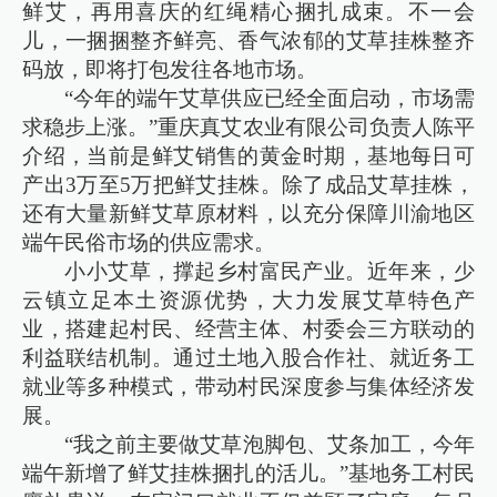
鲜艾，再用喜庆的红绳精心捆扎成束。不一会
儿，一捆捆整齐鲜亮、香气浓郁的艾草挂株整齐
码放，即将打包发往各地市场。
“今年的端午艾草供应已经全面启动，市场需
求稳步上涨。”重庆真艾农业有限公司负责人陈平
介绍，当前是鲜艾销售的黄金时期，基地每日可
产出3万至5万把鲜艾挂株。除了成品艾草挂株，
还有大量新鲜艾草原材料，以充分保障川渝地区
端午民俗市场的供应需求。
小小艾草，撑起乡村富民产业。近年来，少
云镇立足本土资源优势，大力发展艾草特色产
业，搭建起村民、经营主体、村委会三方联动的
利益联结机制。通过土地入股合作社、就近务工
就业等多种模式，带动村民深度参与集体经济发
展。
“我之前主要做艾草泡脚包、艾条加工，今年
端午新增了鲜艾挂株捆扎的活儿。”基地务工村民