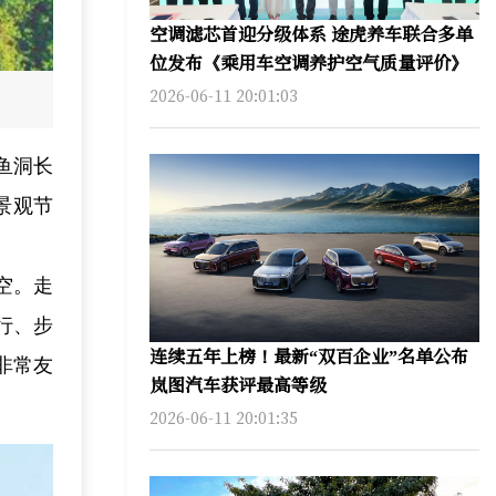
空调滤芯首迎分级体系 途虎养车联合多单
位发布《乘用车空调养护空气质量评价》
2026-06-11 20:01:03
鱼洞长
景观节
空。走
行、步
连续五年上榜！最新“双百企业”名单公布
非常友
岚图汽车获评最高等级
2026-06-11 20:01:35