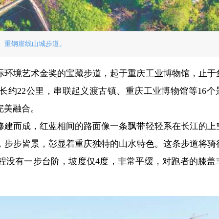
重钢崖线山城步道。
际环境艺术金奖的宝藏步道，起于重庆工业博物馆，止于
长约22公里，串联起义渡古镇、重庆工业博物馆等16个
完美融合。
修建而成，红蓝相间的路面像一条飘带轻轻系在长江的上
，步步皆景，彰显着重庆独特的山水特色。这条步道将骑
全程没有一步台阶，坡度仅4度，非常平缓，对跑者的膝盖