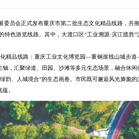
展委员会正式发布重庆市第二批生态文化精品线路，共推
的特色游览线路。其中，大渡口区“工业溯源·滨江揽胜”
态文化精品线路：重庆工业文化博览园—重钢崖线山城步道
主轴，汇聚绿道、田园、沙滩等多元生态场景，融合休闲
湾绿韵、人城境合”的生态画卷。市民既可邂逅风光旖旎的
底蕴。