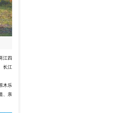
两江四
、长江
。
原木乐
道、亲