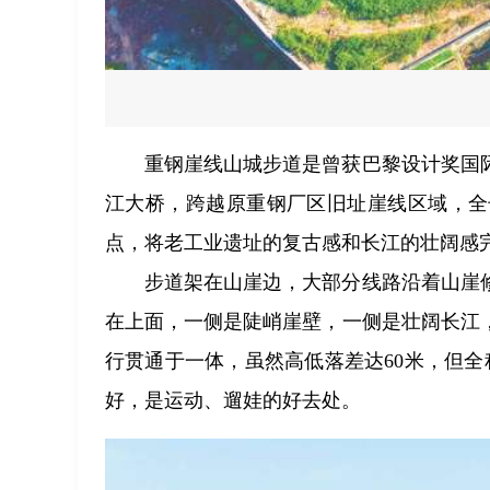
重钢崖线山城步道是曾获巴黎设计奖国
江大桥，跨越原重钢厂区旧址崖线区域，全
点，将老工业遗址的复古感和长江的壮阔感
步道架在山崖边，大部分线路沿着山崖
在上面，一侧是陡峭崖壁，一侧是壮阔长江
行贯通于一体，虽然高低落差达60米，但
好，是运动、遛娃的好去处。