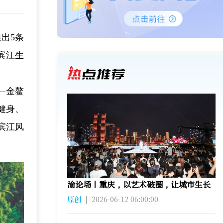
出5条
滨江生
—金鳌
健身、
滨江风
渝论场丨重庆，以艺术破圈，让城市生长
原创
|
2026-06-12 06:00:00