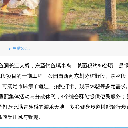
钓鱼嘴公园。
鱼洞长江大桥，东至钓鱼嘴半岛，总面积约90公顷，是“
江段项目的一期工程。公园自西向东划分旷野段、森林段
，可满足市民亲子遛娃、拍照打卡、观景休憩等多元需求
可适配集体活动与分散休憩，4个综合驿站提供便民服务；
子打造充满冒险感的游乐天地；多彩健身步道搭配骑行步
离感受江风与野趣。