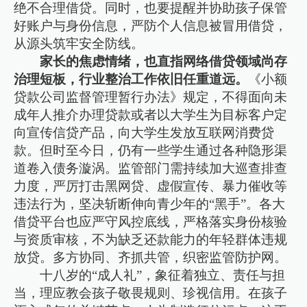
绝不合理借贷。同时，也要提醒并协助孩子保管
好账户与身份信息，严防个人信息被冒用借贷，
从源头筑牢安全防线。
家长的焦虑情绪，也直指网络借贷领域尚存
治理短板，行业整治工作依旧任重道远。
《小额
贷款公司监督管理暂行办法》规定，不得面向未
成年人推介办理贷款或者以大学生为目标客户定
向宣传信贷产品，向大学生发放互联网消费贷
款。但时至今日，仍有一些学生通过各种隐形渠
道卷入债务漩涡。监管部门需持续加大巡查排查
力度，严厉打击黑网贷、虚假宣传、暴力催收等
违法行为，坚决斩断伸向青少年的“黑手”。各大
借贷平台也应严守风控底线，严格落实身份核验
与资质审核，不为缺乏还款能力的年轻群体违规
放贷。多方协同、齐抓共管，织密监管防护网。
十八岁的“成人礼”，象征着独立、责任与担
当，理应教会孩子敬畏规则、珍视信用。在孩子