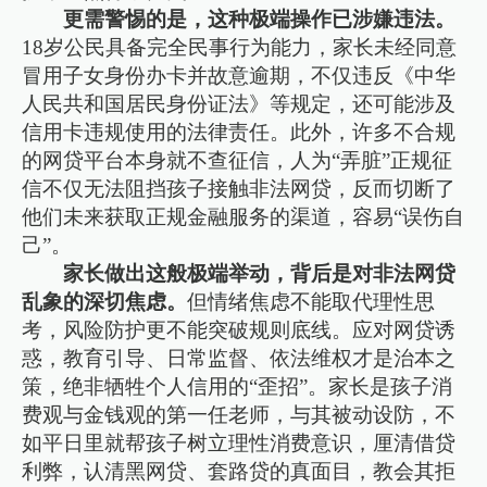
更需警惕的是，这种极端操作已涉嫌违法。
18岁公民具备完全民事行为能力，家长未经同意
冒用子女身份办卡并故意逾期，不仅违反《中华
人民共和国居民身份证法》等规定，还可能涉及
信用卡违规使用的法律责任。此外，许多不合规
的网贷平台本身就不查征信，人为“弄脏”正规征
信不仅无法阻挡孩子接触非法网贷，反而切断了
他们未来获取正规金融服务的渠道，容易“误伤自
己”。
家长做出这般极端举动，背后是对非法网贷
乱象的深切焦虑。
但情绪焦虑不能取代理性思
考，风险防护更不能突破规则底线。应对网贷诱
惑，教育引导、日常监督、依法维权才是治本之
策，绝非牺牲个人信用的“歪招”。家长是孩子消
费观与金钱观的第一任老师，与其被动设防，不
如平日里就帮孩子树立理性消费意识，厘清借贷
利弊，认清黑网贷、套路贷的真面目，教会其拒