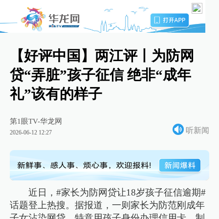
【好评中国】两江评丨为防网
贷“弄脏”孩子征信 绝非“成年
礼”该有的样子
第1眼TV-华龙网
听新闻
2026-06-12 12:27
近日，#家长为防网贷让18岁孩子征信逾期#
话题登上热搜。据报道，一则家长为防范刚成年
子女沾染网贷，特意用孩子身份办理信用卡、制