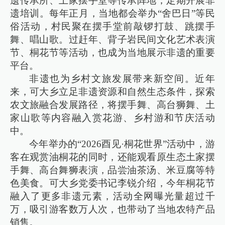
遗传承所、土家摆手堂等传承阵地，定期开展非
遗培训。每年正月，当地都会举办“舍巴日”等民
俗活动，村民聚在摆手堂前敲锣打鼓、跳摆手
舞、唱山歌。过赶年、背子岩民间文化艺术表演
节、桐花节等活动，也成为当地展示非遗的重要
平台。
非遗也为乡村文旅发展带来新空间。近年
来，可大乡立足非遗资源和自然生态条件，探索
农文旅融合发展路径，将摆手舞、高台狮舞、土
家山歌等内容融入赏花游、乡村游和节庆活动
中。
今年举办的“2026酉见·桐花世界”活动中，游
客在观赏油桐花的同时，还能观看原生态土家摆
手舞、高台舞狮表演，品尝油茶汤、米豆腐等特
色美食。可大乡党委书记李锐介绍，今年桐花节
融入了更多非遗元素，活动全网曝光量超过千
万，吸引游客数万人次，也带动了当地农特产品
销售。