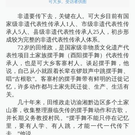
可大乡。受访者供图
非遗要传下去，关键在人。可大乡目前有国
家级非遗代表性传承人1人、市级非遗代表性传
承人5人、县级非遗代表性传承人25人，初步形
成较为完整的非遗代表性传承人体系。
72岁的田维政，是国家级非物质文化遗产代
表性项目土家族摆手舞（酉阳摆手舞）代表性传
承人，也是可大乡客寨村人。谈起摆手舞，他
说，自己从小就跟着长辈在锣鼓声中跳摆手舞、
唱“古根歌”。客寨村的摆手舞带有鲜明的迁徙记
忆，许多动作都与土家先民迁徙、生产、生活有
关。
几十年来，田维政走访渝湘黔边区多个土家
山寨，收集整理濒临失传的摆手舞动作和古歌，
并长期义务教授村民。“摆手舞不能只停在记忆
里，要有人学、有人跳，才能一代一代传下
去。”他说。