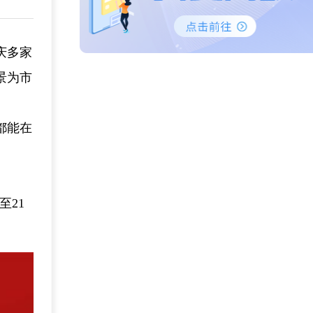
庆多家
景为市
都能在
至21