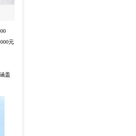
00
00元
，涵盖