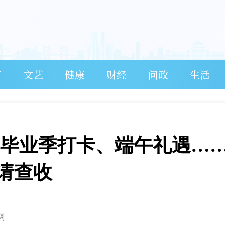
育
文艺
健康
财经
问政
生活
、毕业季打卡、端午礼遇…
请查收
网