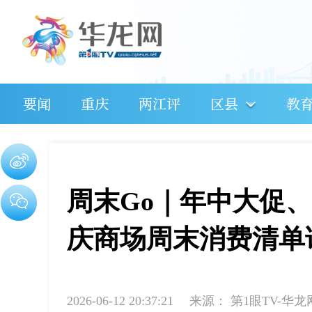
要闻
重庆
两江评
区县
教
周末Go｜年中大促
庆商场周末消费清单
2026-06-12 20:37:21
来源：
第1眼TV-华龙