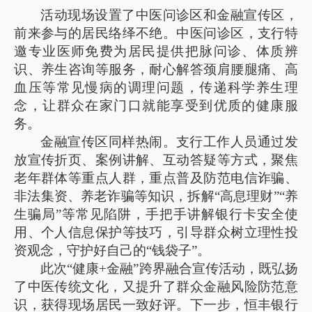
活动现场设置了中医问诊区和金融宣传区，
前来参与的居民络绎不绝。中医问诊区，支行特
邀专业医师免费为居民提供把脉问诊、体质辨
识、养生咨询等服务，耐心解答颈肩腰腿痛、高
血压等常见慢病的调理问题，传递科学养生理
念，让群众在家门口就能享受到优质的健康服
务。
金融宣传区同样热闹。支行工作人员通过发
放宣传折页、案例讲解、互动答疑等方式，聚焦
老年群体等重点人群，重点普及防范电信诈骗、
非法集资、养老诈骗等知识，拆解“高息理财”“养
生骗局”等常见陷阱，手把手讲解银行卡安全使
用、个人信息保护等技巧，引导群众树立理性投
资观念，守护好自己的“钱袋子”。
此次“健康+金融”跨界融合宣传活动，既弘扬
了中医传统文化，又提升了群众金融风险防范意
识，获得现场居民一致好评。下一步，恒丰银行