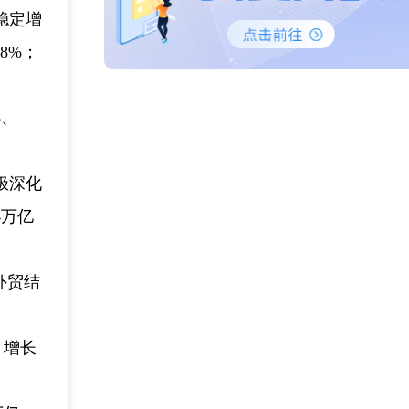
稳定增
8%；
%、
极深化
4万亿
外贸结
，增长