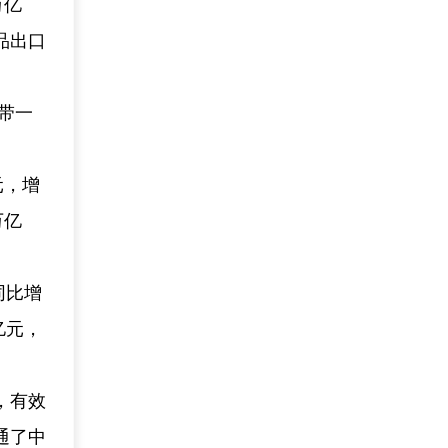
万亿
品出口
带一
元，增
万亿
同比增
亿元，
，有效
通了中