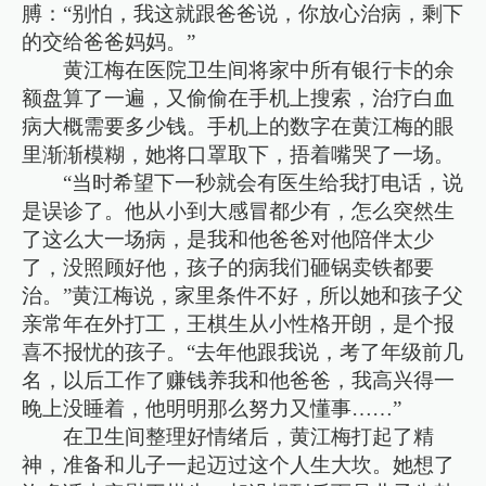
膊：“别怕，我这就跟爸爸说，你放心治病，剩下
的交给爸爸妈妈。”
黄江梅在医院卫生间将家中所有银行卡的余
额盘算了一遍，又偷偷在手机上搜索，治疗白血
病大概需要多少钱。手机上的数字在黄江梅的眼
里渐渐模糊，她将口罩取下，捂着嘴哭了一场。
“当时希望下一秒就会有医生给我打电话，说
是误诊了。他从小到大感冒都少有，怎么突然生
了这么大一场病，是我和他爸爸对他陪伴太少
了，没照顾好他，孩子的病我们砸锅卖铁都要
治。”黄江梅说，家里条件不好，所以她和孩子父
亲常年在外打工，王棋生从小性格开朗，是个报
喜不报忧的孩子。“去年他跟我说，考了年级前几
名，以后工作了赚钱养我和他爸爸，我高兴得一
晚上没睡着，他明明那么努力又懂事……”
在卫生间整理好情绪后，黄江梅打起了精
神，准备和儿子一起迈过这个人生大坎。她想了