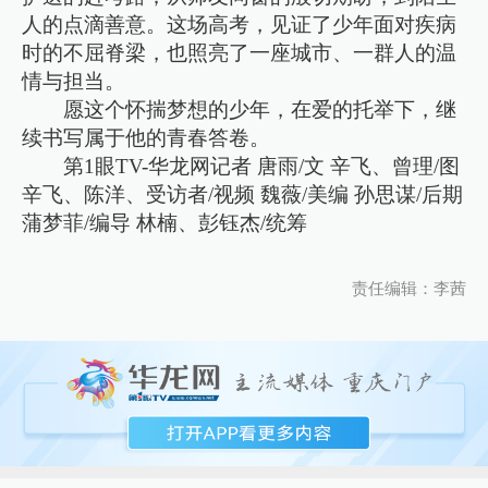
人的点滴善意。这场高考，见证了少年面对疾病
时的不屈脊梁，也照亮了一座城市、一群人的温
情与担当。
愿这个怀揣梦想的少年，在爱的托举下，继
续书写属于他的青春答卷。
第1眼TV-华龙网记者 唐雨/文 辛飞、曾理/图
辛飞、陈洋、受访者/视频 魏薇/美编 孙思谋/后期
蒲梦菲/编导 林楠、彭钰杰/统筹
责任编辑：李茜