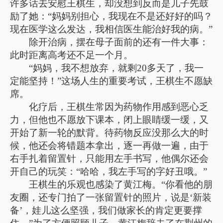
许多话去安慰王棋生，却没想到反而是儿子先鼓
励了她：“妈妈别担心，我现在不是还好好的吗？
现在医学这么发达，我相信医生能治好我的病。”
除开治病，摆在母子面前的还有一件大事：
此时距离高考还不足一个月。
“妈妈，我不想放弃，就剩20多天了，我一
定能坚持！”这场人生的重要考试，王棋生不愿缺
席。
化疗后，王棋生常因为药物作用感到恶心乏
力，但他也不愿放下课本，闭上眼睛缓一缓，又
开始了新一轮的默背。待药物反应没那么大的时
候，他还会将错题本拿出，逐一再做一遍，由于
右手扎着留置针，只能用左手书写，他偶尔还会
开自己的玩笑：“哈哈，我左手写的字好丑哦。”
王棋生的乐观也感染了黄江梅。“你看他的朋
友圈，还专门拍了一张留置针的照片，说是‘新装
备’，娃儿这么坚强，我们做家长的肯定更要撑