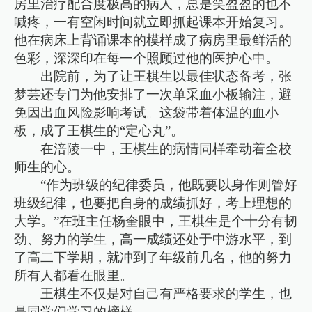
房里治疗配合度极高的病人，总是笑盈盈的也不
喊疼，一有空闲时间就立即抓起课本开始复习。
他在病床上背诵课本的模样成了病房里最鲜活的
色彩，深深印在每一个照顾过他的医护心中。
出院前，为了让王棋生以最佳状态备考，张
梦芸还专门为他安排了一次单采血小板输注，避
免因出血风险影响考试。这袋带着体温的血小
板，成了王棋生的“定心丸”。
在涪陵一中，王棋生的病情同样牵动着全校
师生的心。
“作为班级的纪律委员，他既要以身作则管好
班级纪律，也要把自身的成绩抓好，考上理想的
大学。”在班主任杨奎眼中，王棋生是个十分有韧
劲、努力的学生，高一成绩还处于中游水平，到
了高二下学期，就冲到了年级前几名，他的努力
所有人都看在眼里。
王棋生不仅是对自己有严格要求的学生，也
是同学们学习的榜样。