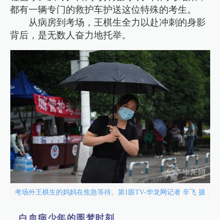
都有一辆专门的救护车护送这位特殊的考生。
从病房到考场，王棋生全力以赴冲刺的身影
背后，是无数人奋力地托举。
考场外王棋生的妈妈在焦急等待。第1眼TV-华龙网记者 辛飞 摄
白血病少年的圆梦时刻