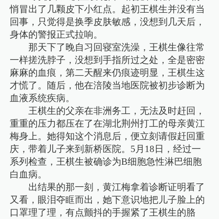
悄冒出了几颗皮下小红点。起初王棋生并没有当
回事，只觉得是换季皮肤敏感，没想到几天后，
身体的警报正式拉响。
那天下了晚自习回寝室洗澡，王棋生像往常
一样搓洗脖子，没想到手指所过之处，全是密密
麻麻的血痕，第二天醒来仍痕迹明显，王棋生这
才慌了。随后，他在涪陵当地医院被初步诊断为
血液系统疾病。
王棋生的父亲在非洲务工，无法及时赶回，
重重的压力都压在了在湖北荆州打工的母亲黄江
梅身上。她得知这个消息后，便立刻请假赶回重
庆，带着儿子来到新桥医院。5月18日，经过一
系列检查，王棋生被确诊为B细胞急性淋巴细胞
白血病。
出结果的那一刻，黄江梅拿着诊断证明看了
又看，眼泪夺眶而出，她下意识地把儿子脸上的
口罩理了理，有点颤抖的手握紧了王棋生的胳