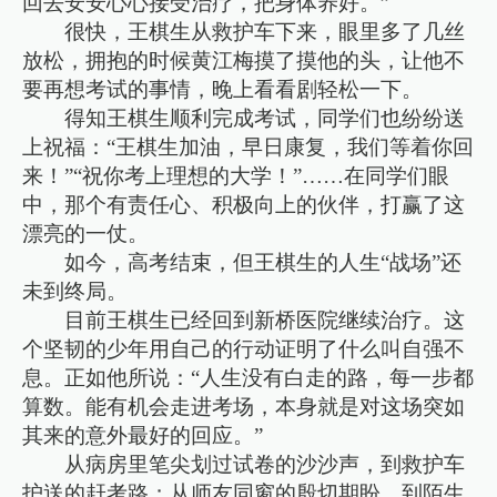
回去安安心心接受治疗，把身体养好。”
很快，王棋生从救护车下来，眼里多了几丝
放松，拥抱的时候黄江梅摸了摸他的头，让他不
要再想考试的事情，晚上看看剧轻松一下。
得知王棋生顺利完成考试，同学们也纷纷送
上祝福：“王棋生加油，早日康复，我们等着你回
来！”“祝你考上理想的大学！”……在同学们眼
中，那个有责任心、积极向上的伙伴，打赢了这
漂亮的一仗。
如今，高考结束，但王棋生的人生“战场”还
未到终局。
目前王棋生已经回到新桥医院继续治疗。这
个坚韧的少年用自己的行动证明了什么叫自强不
息。正如他所说：“人生没有白走的路，每一步都
算数。能有机会走进考场，本身就是对这场突如
其来的意外最好的回应。”
从病房里笔尖划过试卷的沙沙声，到救护车
护送的赶考路；从师友同窗的殷切期盼，到陌生