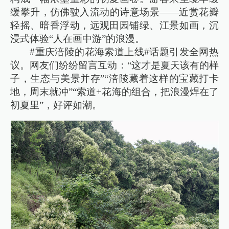
缓攀升，仿佛驶入流动的诗意场景——近赏花瓣
轻摇、暗香浮动，远观田园铺绿、江景如画，沉
浸式体验“人在画中游”的浪漫。
#重庆涪陵的花海索道上线#话题引发全网热
议。网友们纷纷留言互动：“这才是夏天该有的样
子，生态与美景并存”“涪陵藏着这样的宝藏打卡
地，周末就冲”“索道+花海的组合，把浪漫焊在了
初夏里”，好评如潮。