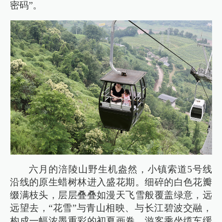
密码”。
六月的涪陵山野生机盎然，小镇索道5号线
沿线的原生蜡树林进入盛花期。细碎的白色花瓣
缀满枝头，层层叠叠如漫天飞雪般覆盖绿意，远
远望去，“花雪”与青山相映、与长江碧波交融，
构成一幅浓墨重彩的初夏画卷。游客乘坐缆车缓