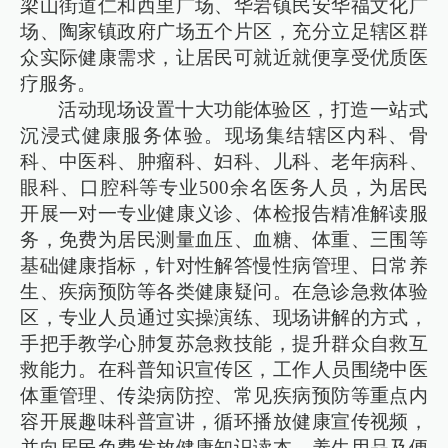
梁山街道仁和西里广场、华岩镇民安华福文化广
场、陶家镇政府广场五个片区，充分立足辖区群
众实际健康需求，让居民可就近就便享受优质医
疗服务。
活动现场设置十大功能体验区，打造一站式
沉浸式健康服务体验。现场集结辖区内科、骨
科、中医科、肿瘤科、妇科、儿科、老年病科、
眼科、口腔科等专业500余名医务人员，为居民
开展一对一专业健康义诊、体检报告精准解读服
务，免费为居民测量血压、血糖、体重、三围等
基础健康指标，针对性解答慢性病管理、日常养
生、疾病预防等各类健康疑问。在急诊急救体验
区，专业人员通过实操演练、现场讲解的方式，
手把手教学心肺复苏急救技能，提升群众自救互
救能力。在科普知识宣传区，工作人员围绕中医
体重管理、传染病防控、常见疾病预防等重点内
容开展趣味科普宣讲，循环播放健康宣传视频，
并向居民免费发放健康知识读本、养生用品及便