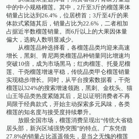
中的中小规格榴莲。其中，2斤至3斤的榴莲果体
销量占比达到26.4%，位居榜首；3斤至4斤的果
体款式紧随其后，销量占比为22.6%，二者相加
占据近半数榴莲销量。而6斤以上的大果因体量
偏大，选购人数明显减少。
从榴莲品种选择看，各榴莲品类均迎来高速
增长，黑刺、青尼两类榴莲品种销量同比增速均
突破10倍，成为市场黑马；红肉榴莲、托曼尼榴
莲、干尧榴莲增速平稳，传统品类甲仑榴莲销量
实现稳步增长。同时，从平台搜索数据看，干尧
榴莲以324%的搜索增速领跑，黑刺、金枕头、猫
山王等品类热度紧随其后，足以证明消费者不再
局限于经典款式，开始主动探索多元风味，各类
榴莲的知名度与接受度持续攀升。
放眼全国市场，榴莲消费呈现出“传统大省稳
居头部，新兴区域强势突围”的特点。广东凭借
27.8%的销量占比遥遥领先，是当之无愧的榴莲