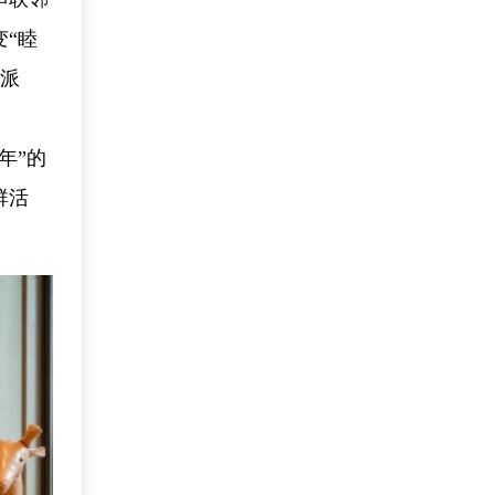
“睦
身派
年”的
群活