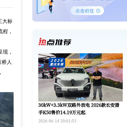
三大标
流程，
呈现，
音桥人
，
30kW+3.3kW双路外放电 2026款长安猎
手K50售价14.19万元起
2026-06-14 20:01:53