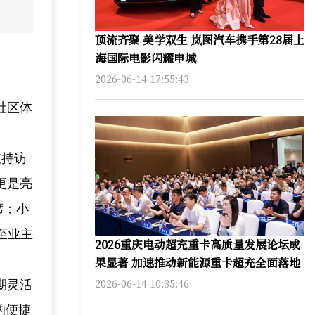
顶流齐聚 美学双生 岚图汽车携手第28届上
海国际电影闪耀申城
2026-06-14 17:55:43
社区体
支持访
更是亮
席；小
至业主
2026重庆电动超充重卡高质量发展论坛成
果显著 加速推动新能源重卡超充全面落地
2026-06-14 10:35:46
期灵活
的便捷