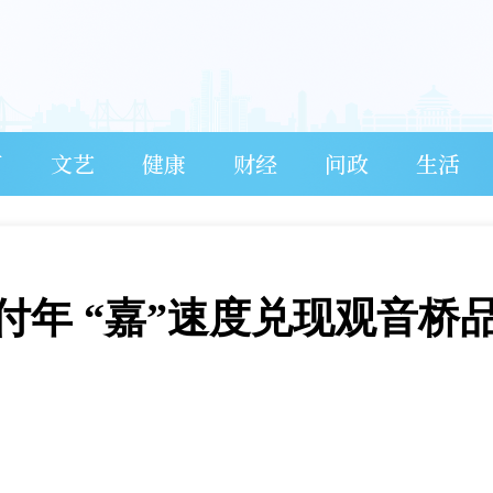
育
文艺
健康
财经
问政
生活
付年 “嘉”速度兑现观音桥