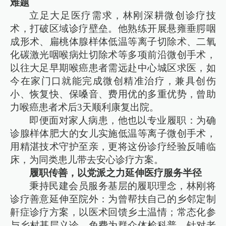
难题
立足大足医疗需求，林刚深耕微创诊疗技
术，打破区域诊疗壁垒。他熟练开展悬雍垂腭咽
成形术、扁桃体腺样体低温等离子切除术、二氧
化碳激光咽喉病灶切除术等多项前沿微创手术，
以往大足早期喉癌患者需远赴中心城区求医，如
今在家门口就能完成微创精准治疗，兼具创伤
小、恢复快、保嗓音、费用优的多重优势，曾助
力喉癌患者术后3天顺利康复出院。
即便面对家人病患，他也以专业履职：为确
诊腺样体肥大的女儿实施低温等离子微创手术，
用精湛技术守护至亲，更将这份诊疗经验反哺临
床，为同类患儿带去安心诊疗方案。
履职传善，以党派之力延伸医疗服务半径
秉持民建会员服务基层的履职理念，林刚将
诊疗善意延伸至院外：为曾帮扶自己的乡邻定制
鼾症诊疗方案，以医术回馈乡土温情；常态化参
与乡村基层义诊，免费为群众体检科普，针对老