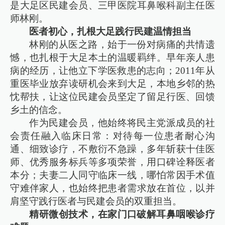
是大足区民建会员、三甲医院耳鼻喉科副主任医
师林刚。
医者初心，扎根大足践行民建温情担当
林刚的从医之路，始于一份对病痛的共情遗
憾，也扎根于大足本土的温暖羁绊。早年亲人患
病的经历，让他立下学医救患的志向；2011年从
重医毕业放弃读研机会来到大足，本地乡邻的热
忱帮扶，让这位民建会员坚定了留足行医、回馈
乡土的信念。
作为民建会员，他始终将民主党派成员的社
会责任融入临床日常：对待每一位患者耐心沟
通、细致诊疗，不敷衍不急躁，多年斩获十佳医
师、优秀服务标兵等多项荣誉，用口碑诠释医者
本分；夫妻二人同守临床一线，哪怕常因手术值
守难伴家人，也始终把患者需求放在首位，以并
肩坚守践行医者与民建会员的双重担当。
精研微创技术，在家门口破解耳鼻咽喉诊疗