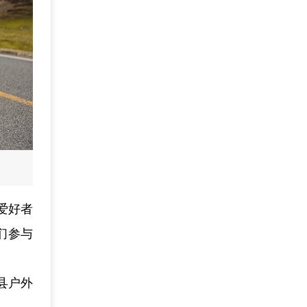
爱好者
们参与
县户外