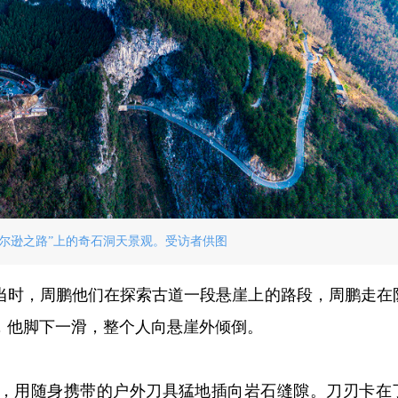
威尔逊之路”上的奇石洞天景观。受访者供图
当时，周鹏他们在探索古道一段悬崖上的路段，周鹏走在
，他脚下一滑，整个人向悬崖外倾倒。
，用随身携带的户外刀具猛地插向岩石缝隙。刀刃卡在