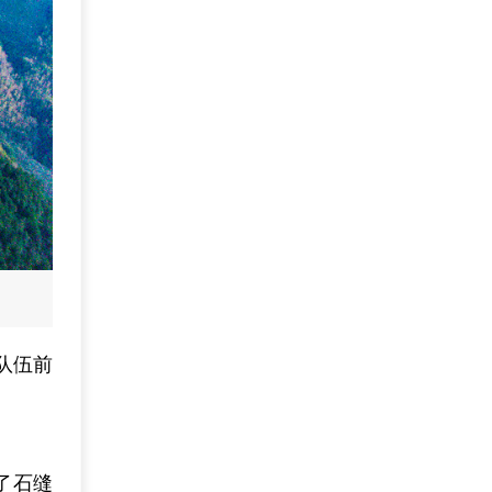
队伍前
了石缝