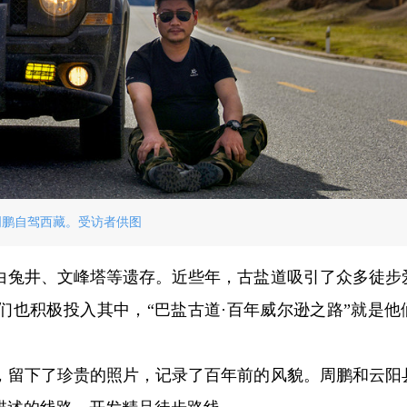
周鹏自驾西藏。受访者供图
了白兔井、文峰塔等遗存。近些年，古盐道吸引了众多徒步
们也积极投入其中，“巴盐古道·百年威尔逊之路”就是他
阳，留下了珍贵的照片，记录了百年前的风貌。周鹏和云阳