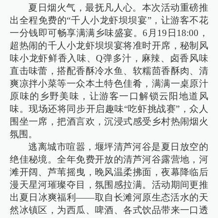
夏日烟火气，最抚凡人心。本次活动重磅推
出全程免费的“千人小龙虾坝坝宴”，让游客不花
一分钱即可畅享满满乡味盛宴。6月19日18:00，
超热闹的千人小龙虾坝坝宴将准时开席，秘制风
味小龙虾鲜香入味、Q弹多汁，麻辣、卤香风味
直击味蕾，搭配香酥冷水鱼、软糯茴香酥肉、清
爽凉拌小菜等一众本土特色佳肴，满满一桌原汁
原味的乡野美味，让游客一口解锁云阳地道风
味。现场还将同步开启趣味“吃虾挑战赛”，众人
围坐一席，把酒言欢，沉浸式感受乡村热闹烟火
氛围。
逃离城市喧嚣，堰坪清芦河谷是夏日放空的
绝佳秘境。全年免费开放的清芦河谷露营地，河
滩开阔、芦苇摇曳，晚风温柔拂面，夜幕降临后
漫天星河璀璨夺目，氛围感拉满。活动期间更推
出夏日冰爽福利——取自长滩河原生态活水的天
然冰镇区，为西瓜、啤酒、各式饮品带来一口透