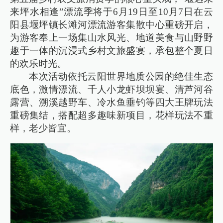
来坪水相逢”漂流季将于6月19日至10月7日在云
阳县堰坪镇长滩河漂流游客集散中心重磅开启，
为游客奉上一场集山水风光、地道美食与山野野
趣于一体的沉浸式乡村文旅盛宴，承包整个夏日
的欢乐时光。
本次活动依托云阳世界地质公园的绝佳生态
底色，激情漂流、千人小龙虾坝坝宴、清芦河谷
露营、溯溪越野车、冷水鱼垂钓等四大王牌玩法
重磅集结，搭配超多趣味新项目，花样玩法不重
样，老少皆宜。