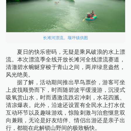
长滩河漂流。堰坪镇供图
夏日的快乐密码，无疑是乘风破浪的水上漂
流。本次漂流季全线开放长滩河全线漂流赛道，
清澈碧水蜿蜒穿梭于青山之间，两岸绿意盎然，
风光绝美。
据了解，活动期间推出早鸟票价，游客可坐
上皮筏顺势而下，时而随碧波平缓漫游，沉浸式
吸氧赏山水，时而遇激流跌宕冲刺，水花四溅、
清凉爆表。此外，沿途还设置有全民水上打水仗
互动环节以及趣味游戏，惊险刺激与治愈惬意双
向兼顾，无论是好友结伴、情侣出游还是亲子出
行，都能在此解锁山野间的极致畅快。