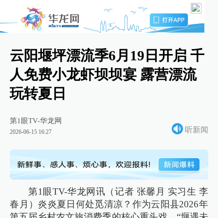
云阳堰坪漂流季6月19日开启 千
人免费小龙虾坝坝宴 露营漂流
玩转夏日
第1眼TV-华龙网
听新闻
2026-06-15 16:27
第1眼TV-华龙网讯（记者 张馨月 实习生 李
春月）炎炎夏日何处觅清凉？作为云阳县2026年
第五届乡村农文旅消费季的核心重头戏，“堰遇未