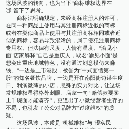
这场风波的转向，也为当下“商标维权边界在
哪”留下了思考。
商标法明确规定，未经商标注册人的许可，
在同一种商品上使用与其注册商标近似的商标，
或者在类似商品上使用与其注册商标相同或者近
似的商标，容易导致混淆的，属于侵犯注册商标
专用权。但法律有尺度，人情有温度。“渝见小
面”店家解释“自己是重庆人，取名‘渝见小面’是
想突出重庆地域特色，没有通过刻意模仿来赚
钱。”一边是上市港股，被誉为“中式面馆第一
股”的知名餐饮品牌，一边是开在南阳街边谋生度
日、利润微薄的小店，悬殊的实力对比，让这场
常规维权显得格外刺眼。店家一句 “赔偿款要卖
上千碗面才能凑齐”，更道出了小微经营者生存的
不易，也引发了公众对品牌方“过度维权”的质
疑。
这场风波，本质是“机械维权”与“现实民