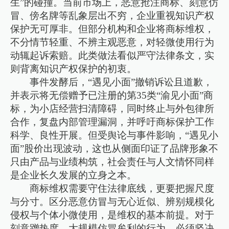
生”的碰撞。当前市场上，恶意抢注商标、刻意仿
冒、傍名牌等乱象层出不穷，企业重视知识产权
保护无可厚非。但部分机构和企业将商标维权，
不分情节轻重、不辨主观恶意，对轻微使用行为
动辄起诉索赔。此类做法看似严守法律条文，实
则背离知识产权保护的初衷。
事件发酵后，“遇见小面”撤销诉讼且道歉，
并表示将无偿赠予已注册的第35类“渝见小面”商
标，为小店经营扫清障碍，同时终止与外包律所
合作，复盘内部管理漏洞，并呼吁商标保护工作
科学、良性开展。但受舆论与事件影响，“遇见小
面”股价出现波动，这也从侧面印证了品牌形象不
只由产品与业绩构筑，社会责任与人文情怀同样
是企业长久发展的立身之本。
商标维权需要守住法律底线，更要把握尺度
与分寸。区分恶意仿冒与无心近似、辨别规模化
侵权与个体小微使用，是维权的基本前提。对于
刻意蹭热度、大规模仿冒牟利的行为，必须坚决