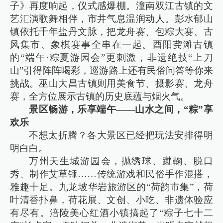
子》再度响起，仪式感爆棚。潼南双江古镇的文
艺汇演歌舞相伴，市井气息温润动人。彭水郁山
镇依托千年盐丹文脉，把龙舟赛、包粽大赛、古
风集市、象棋赛事全串在一起。酉阳龚滩古镇
的“端午·粽夏游园会”更刺激，非遗绝技“上刀
山”引得阵阵喝彩，巡游路上还有民俗问答等你来
挑战。巫山大昌古镇则用美食节、摄影赛、龙舟
赛，全方位展示古镇的历史底蕴与烟火气。
景区畅游，乐享端午——山水之间，“粽”享
欢乐
不想太折腾？各大景区已经把玩法安排得明
明白白。
万州天生城游园会，抛绣球、蹴鞠、脱口
秀、制作艾草锤……传统游戏和民俗手作混搭，
雅趣十足。九龙坡华岩旅游区的“荷韵市集”，荷
叶清香扑鼻，荷花展、文创、小吃、非遗体验应
有尽有。涪陵美心红酒小镇搞起了“粽子七十二