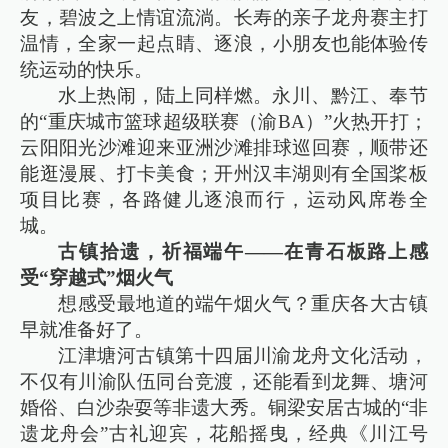
友，碧波之上情谊流淌。长寿的亲子龙舟赛主打
温情，全家一起点睛、逐浪，小朋友也能体验传
统运动的快乐。
水上热闹，陆上同样燃。永川、黔江、奉节
的“重庆城市篮球超级联赛（渝BA）”火热开打；
云阳阳光沙滩迎来亚洲沙滩排球巡回赛，顺带还
能逛漫展、打卡美食；开州汉丰湖则有全国桨板
项目比赛，各路健儿逐浪而行，运动风席卷全
城。
古镇拾遗，祈福端午——在青石板路上感
受“穿越式”烟火气
想感受最地道的端午烟火气？重庆各大古镇
早就准备好了。
江津塘河古镇第十四届川渝龙舟文化活动，
不仅有川渝队伍同台竞渡，还能看到龙舞、塘河
婚俗、白沙杂耍等非遗大秀。铜梁安居古城的“非
遗龙舟会”古礼迎宾，花船摇曳，经典《川江号