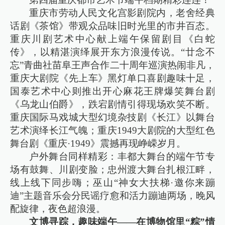
重庆市劳动人民文化宫影剧院内，老舍经典
话剧《茶馆》带观众品味旧时光里的市井百态。
重庆川剧艺术中心献上端午保留剧目《白蛇
传》，以精湛演绎展开东方浪漫传说。“廿念不
忘”青曲社苗阜王声合作二十周年巡演热闹非凡，
重庆大剧院《先上车》黑灯单口喜剧趣味十足，
国泰艺术中心则推出开心麻花王牌爆笑舞台剧
《乌龙山伯爵》，跌宕剧情引得现场欢笑不断。
重庆国际马戏城大型幻境杂技剧《长江》以舞台
艺术演绎长江气魄；重庆1949大剧院的大型红色
舞台剧《重庆·1949》震撼再现峥嵘岁月。
户外舞台同样精彩：丰都大舞台的端午节专
场有鼓舞、川剧变脸；忠州渡大舞台扎根江畔，
线上线下同步嗨；巫山“神女大扶梯·邀你来蹦
迪”主题音乐会分民谣疗愈和活力蹦迪两场，晚风
配旋律，夜色超浪漫。
文博寻踪，趣味端午——在博物馆里“粽”情