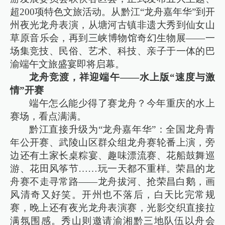
超200项特色文旅活动。从黔江“龙舟嘉年华”到开
州夜光龙舟表演，从塘河古镇非遗大秀到仙女山
草原音乐会，再到三峡博物馆奇幻生物展——一
场集竞技、民俗、艺术、科技、亲子于一体的巴
渝端午文旅盛宴即将启幕。
龙舟竞渡，祥迎端午——水上版“速度与激
情”开赛
端午怎么能少得了赛龙舟？今年重庆的水上
赛场，看点满满。
黔江直接升级为“龙舟嘉年华”：全国龙舟青
年公开赛、武陵山区群众组龙舟赛轮番上演，旁
边还有土家长桌粽宴、趣味漂流赛、花船鼓舞巡
游、花田风筝节……玩一天都不重样。荣昌的龙
舟赛不走寻常路——龙舟拔河、抢荣昌白鹅，画
风清奇又好笑。开州也不落后，白天比完常规
赛，晚上还有夜光龙舟表演赛，光影交织直接拉
满氛围感。秀山则邀请渝湘黔三地队伍以舟会