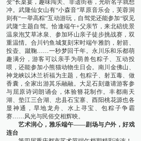
变”长桌宴，趣味闯关、非遗街巷，光听名字就想
冲。武隆仙女山有“小森音”草原音乐会，芙蓉洞
则有“一举高粽”互动游玩，自驾党还能参加“驭见
武隆”主题自驾。恰逢端午+父亲节，来北碚统景
温泉泡艾草冰泉、参加环山亲子徒步挑战赛，双
重温情。合川钓鱼城复刻宋时端午雅韵，射箭、
投壶、蹴鞠……一秒梦回千年。永川乐和乐都萌
趣满分，游客可以亲手为萌兽包粽子、互动投
喂，还能参加小熊猫动物生日会。南川金佛山、
神龙峡以沐兰祈福为主题，包粽子、射五毒、做
香囊，全家出游其乐融融。大足石刻邀请游客参
与屈原诗词朗诵会，体验簪花制作。丰都南天
湖、垫江三合湖、忠县石宝寨、酉阳桃花源也各
显神通，旱地龙舟、水上寻宝、包粽子争霸
赛……风光与民俗交相辉映。
艺术润心，雅乐端午——剧场与户外，好戏
连台
第四届重庆都市艺术节端午档期精彩连连！