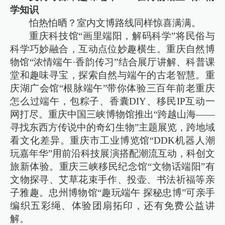
学知识
怕热怕晒？室内文博路线同样惊喜满满。
重庆科技馆“画里端阳，解码科学”将民俗与
科学巧妙融合，互动点位妙趣横生。重庆自然博
物馆“浓情端午·香韵传习”结合展厅讲解、科普课
堂和趣味寻宝，探索自然与端午的古老智慧。重
庆湖广会馆“根脉端午”带你体验三百年前老重庆
怎么过端午，包粽子、香囊DIY、移民IP互动一
网打尽。重庆中国三峡博物馆推出“跨越山海——
寻找东西方传说中的奇幻生物”主题展览，跨地域
看文化差异。重庆市工业博览馆“DDK机器人潮
玩嘉年华”用前沿科技展演搭配潮流互动，科创文
旅新体验。重庆三峡移民纪念馆“文物话端阳”有
文物探寻、艾草花束手作、投壶、书法祈福等亲
子雅趣。忠州博物馆“趣玩端午 探秘忠博”可亲手
编织五彩绳、体验团扇拓印，还有免费公益讲
解。