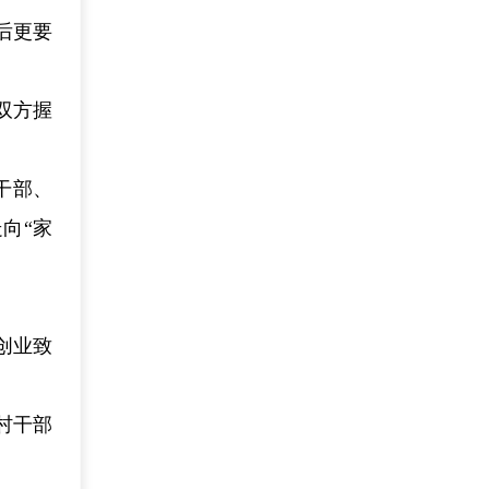
后更要
双方握
干部、
向“家
创业致
村干部