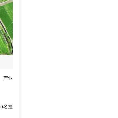
、产业
0名挂