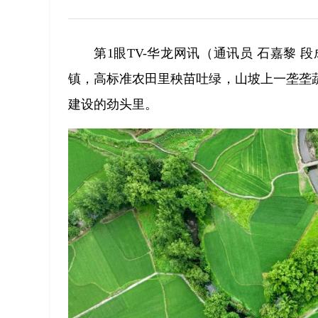
第1眼TV-华龙网讯（通讯员 石嘉黎
镇，高标准农田里秧苗吐绿，山坡上一垄垄
建设的劲头里。