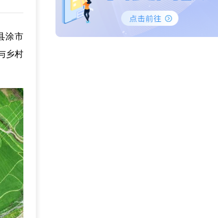
县涂市
与乡村