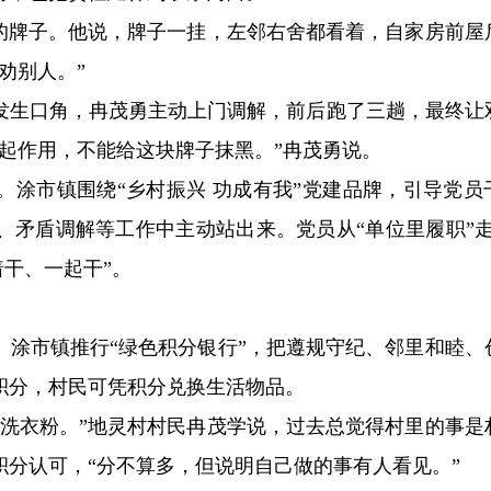
”的牌子。他说，牌子一挂，左邻右舍都看着，自家房前屋
劝别人。”
发生口角，冉茂勇主动上门调解，前后跑了三趟，最终让
起作用，不能给这块牌子抹黑。”冉茂勇说。
。涂市镇围绕“乡村振兴 功成有我”党建品牌，引导党员
、矛盾调解等工作中主动站出来。党员从“单位里履职”走
着干、一起干”。
。涂市镇推行“绿色积分银行”，把遵规守纪、邻里和睦、
积分，村民可凭积分兑换生活物品。
、洗衣粉。”地灵村村民冉茂学说，过去总觉得村里的事是
分认可，“分不算多，但说明自己做的事有人看见。”