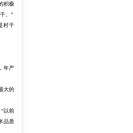
的积极
干。”
是村干
，年产
最大的
“以前
米品质