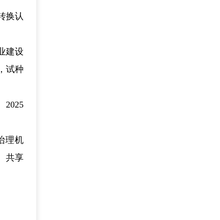
转换认
业建设
，试种
025
治理机
、共享