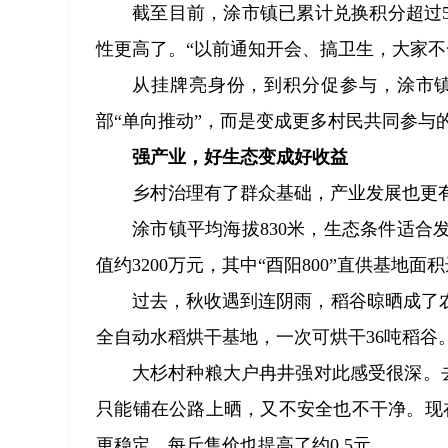
截至目前，涂市镇已累计兑换积分超过
性更高了。“以前通知开会、搞卫生，大家不
从挂牌亮身份，到积分促参与，涂市
部“单向推动”，而是变成更多村民共同参与
强产业，好生态变成好收益
乡村治理有了群众基础，产业发展也更
涂市镇平均海拔830米，生态条件适合发
值约3200万元，其中“酉阳800”直供基地面积
过去，秋收遇到连阴雨，稻谷晾晒成了
全自动水稻烘干基地，一次可烘干36吨稻谷
大杉村种粮大户冉井强对此感受很深。去
只能铺在公路上晒，又不安全也不干净。现
更稳定，每斤售价也提高了约0.5元。