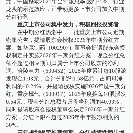
元，中国移动2025年全年派息率达到75%。行业
龙头的示范效应，正带动更多上市公司加入中期
分红行列。
重庆上市公司集中发力，积极回报投资者
在中期分红热潮中，一批重庆上市公司近期
密集公告，提请股东会授权2026年中期分红方
案。如华森制药（002907）董事会提请股东会授
权制定并实施2026年中期分红方案，现金分红总
额不超过相应期间归属于上市公司股东的净利
润。涪陵电力（600452）2025年度累计每10股派
发现金1.03元，合计分配约1.58亿元，占归母净
利润的40.24%，并提请授权实施2026年度中期分
红。重庆燃气（600917）2025年度拟每10股派发
0.54元，现金分红总额占归母净利润的40.03%，
同时提请股东会授权董事会决定2026年中期分红
方案，分红上限不超过2026年半年报净利润的
30%。
三年规划锁定长期预期，分红持续性稳步增