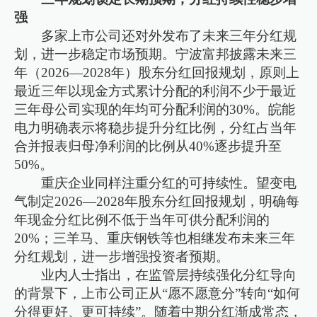
强
多家上市公司还对外发布了未来三年分红规
划，进一步稳定市场预期。宁波富邦披露未来三
年（2026—2028年）股东分红回报规划，原则上
最近三年以现金方式累计分配的利润不少于最近
三年母公司实现的年均可分配利润的30%。皖能
电力明确表示将稳步提升分红比例，分红占当年
合并报表归母净利润的比例从40%逐步提升至
50%。
重庆企业同样注重分红的可持续性。望变电
气制定2026—2028年股东分红回报规划，明确每
年现金分红比例不低于当年可供分配利润的
20%；三羊马、重庆钢铁等也相继发布未来三年
分红规划，进一步增强投资者预期。
业内人士指出，在监管层持续强化分红导向
的背景下，上市公司正从“愿不愿意分”转向“如何
分得更好、更可持续”。随着中期分红渐成常态，