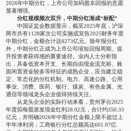
2026年中期分红，上市公司加码股东回报的意愿
显著增强。
分红规模频次双升，中期分红渐成“标配”
中国证监会数据显示，截至2025年底，沪深
两市共有1128家次公司实施或宣告2025财务年度
中期分红，金额合计达8273亿元。除年报分红
外，中期分红正成为上市公司缩短回报周期、提
升投资者获得感的重要途径。业内人士分析指
出，具备低资本开支、长期自由现金流充裕、账
面闲置资金较多等特征的成熟企业，应当建立稳
定、常态化的分红机制。电力、高速公路、公用
事业、消费、医药、银行、煤炭、有色金属、光
通信等领域龙头企业值得持续关注。
从龙头企业的实际行动来看，贵州茅台2025
年度拟每股派发现金红利28.02元，合计约350.33
亿元，并明确2026年中期分红金额上限不超过上
半年净利润；工商银行分红总额高达601.97亿