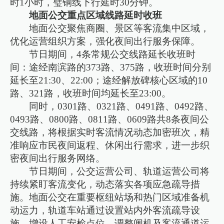
时1小时，璧铜线下行延时30分钟。
地面公交重点区域线路延时收班
地面公交聚焦商圈、景区等客流集中区域，
优化运营组织方案，强化夜间出行服务保障。
节日期间，4条常规公交线路延长收班时
间：途经南滨路的373路、375路，收班时间分别
延长至21:30、22:00；途经解放碑核心区域的10
路、321路，收班时间均延长至23:00。
同时，0301路、0321路、0491路、0492路、
0493路、0800路、0811路、0609路共8条夜间公
交线路，将根据实时客流情况动态加密班次，精
准响应市民夜间返程、休闲出行需求，进一步织
密夜间出行服务网络。
节日期间，公交运营公司、轨道运营公司将
持续紧盯客流变化，动态落实各项应急疏导措
施。地面公交在重要枢纽站场和热门区域准备机
动运力，轨道车站通过设置站内外客流疏导设
施、增设人工安检点位、调整闸机及客流通道运