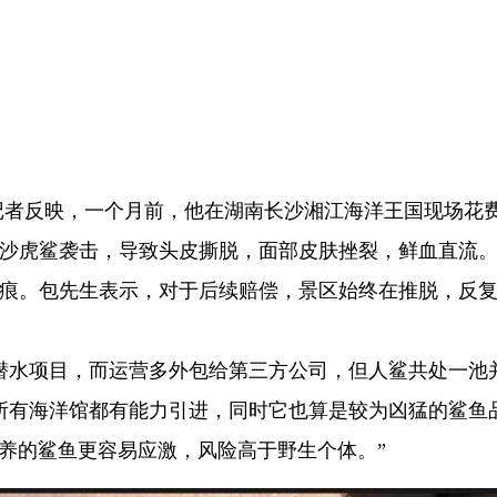
记者反映，一个月前，他在湖南长沙湘江海洋王国现场花费4
的沙虎鲨袭击，导致头皮撕脱，面部皮肤挫裂，鲜血直流
伤痕。包先生表示，对于后续赔偿，景区始终在推脱，反
潜水项目，而运营多外包给第三方公司，但人鲨共处一池
所有海洋馆都有能力引进，同时它也算是较为凶猛的鲨鱼
养的鲨鱼更容易应激，风险高于野生个体。”