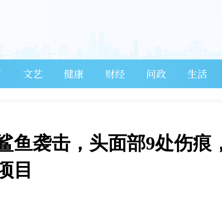
育
文艺
健康
财经
问政
生活
鲨鱼袭击，头面部9处伤痕
项目