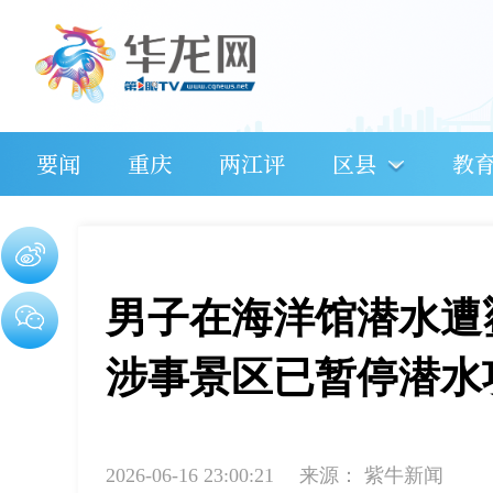
要闻
重庆
两江评
区县
教
男子在海洋馆潜水遭
涉事景区已暂停潜水
2026-06-16 23:00:21
来源：
紫牛新闻