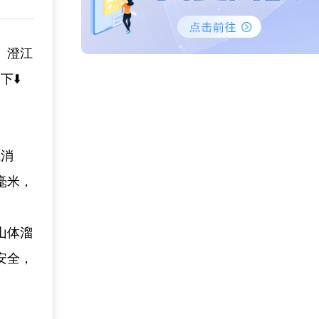
、澄江
⬇️
气消
毫米，
山体溜
安全，