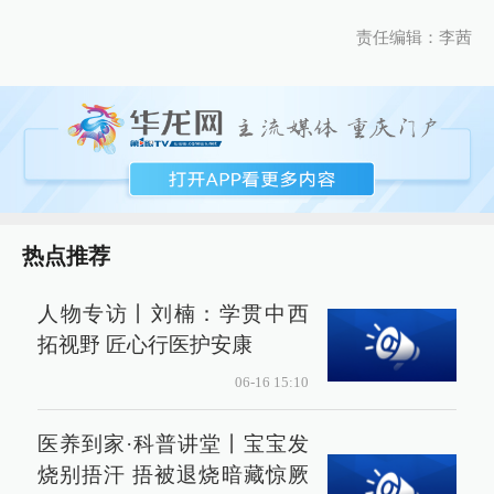
责任编辑：李茜
热点推荐
人物专访丨刘楠：学贯中西
拓视野 匠心行医护安康
06-16 15:10
医养到家·科普讲堂丨宝宝发
烧别捂汗 捂被退烧暗藏惊厥