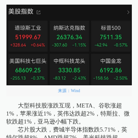
来源：Wind
大型科技股涨跌互现，META、谷歌涨超
1%，苹果涨近1%，英伟达跌超2%，特斯拉、微
软跌超1%，亚马逊小幅下跌。
芯片股大跌，费城半导体指数跌5.71%，英
特尔跌超8%，AMD跌超7%，美光科技跌超