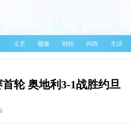
育
文艺
健康
财经
问政
生活
赛首轮 奥地利3-1战胜约旦
端