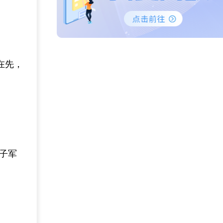
在先，
格子军