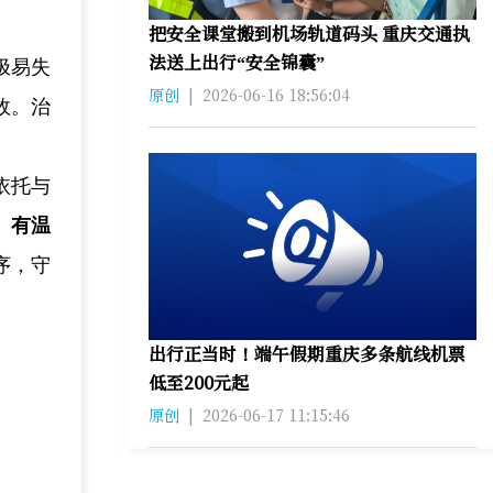
把安全课堂搬到机场轨道码头 重庆交通执
法送上出行“安全锦囊”
极易失
原创
|
2026-06-16 18:56:04
故。治
依托与
、有温
序，守
出行正当时！端午假期重庆多条航线机票
低至200元起
原创
|
2026-06-17 11:15:46