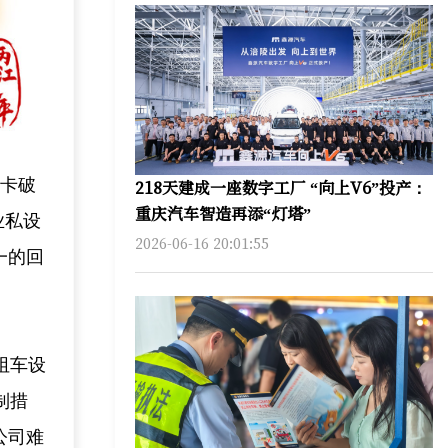
冲卡破
218天建成一座数字工厂 “向上V6”投产：
重庆汽车智造再添“灯塔”
业私设
2026-06-16 20:01:55
一的回
。
阻车设
制措
公司难