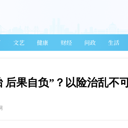
育
文艺
健康
财经
问政
生活
胎 后果自负”？以险治乱不
网