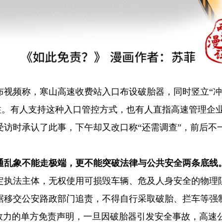
布视频称，寒山高速收费站入口布设破胎器，同时竖立“
注。有人支持这种入口管控方式，也有人直指高速管理企
访时承认了此事，下午却又改口称“还需调查”，前后不
通乱象不能走极端，更不能突破法律与公共安全两条底线
定执法主体，无权使用可损毁车辆、危及人身安全的物理
据移交公安路政部门追责，不得自行采取破胎、拦车等强
效力的单方免责声明，一旦因破胎器引发安全事故，高速