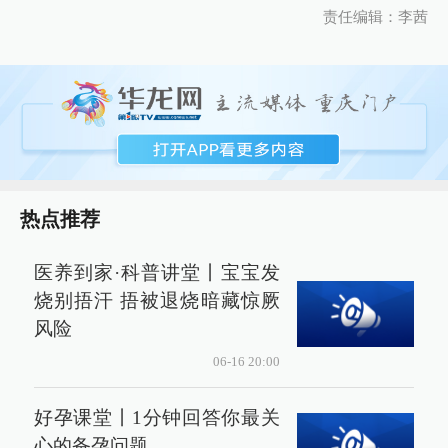
责任编辑：李茜
热点推荐
医养到家·科普讲堂丨宝宝发
烧别捂汗 捂被退烧暗藏惊厥
风险
06-16 20:00
好孕课堂丨1分钟回答你最关
心的备孕问题