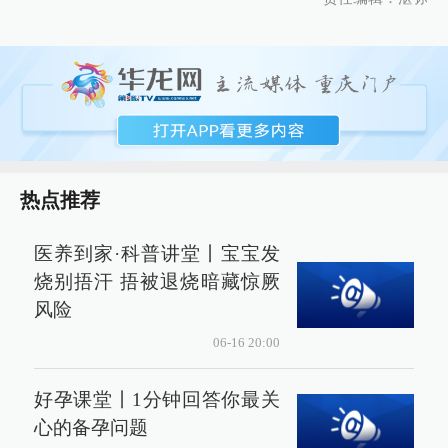
热点推荐
医养到家·科普讲堂丨宝宝发
烧别捂汗 捂被退烧暗藏惊厥
风险
06-16 20:00
好孕课堂丨1分钟回答你最关
心的备孕问题