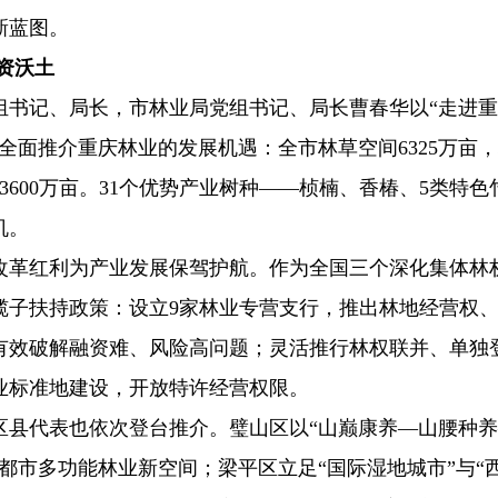
新蓝图。
投资沃土
组书记、局长，市林业局党组书记、局长曹春华以“走进
全面推介重庆林业的发展机遇：全市林草空间6325万亩
3600万亩。31个优势产业树种——桢楠、香椿、5类特色
机。
改革红利为产业发展保驾护航。作为全国三个深化集体林
揽子扶持政策：设立9家林业专营支行，推出林地经营权
有效破解融资难、风险高问题；灵活推行林权联并、单独
业标准地建设，开放特许经营权限。
区县代表也依次登台推介。璧山区以“山巅康养—山腰种
都市多功能林业新空间；梁平区立足“国际湿地城市”与“