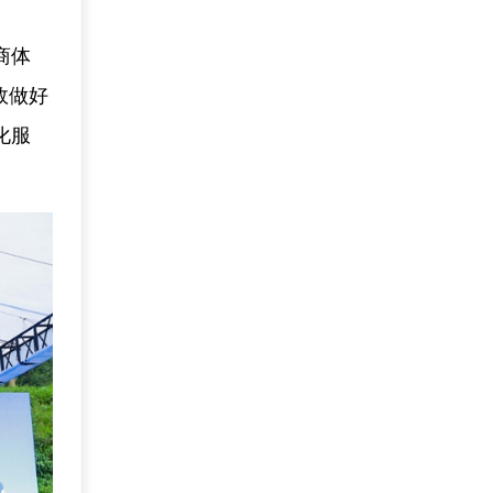
商体
效做好
化服