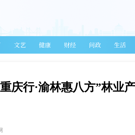
育
文艺
健康
财经
问政
生活
万企重庆行·渝林惠八方”林业
网