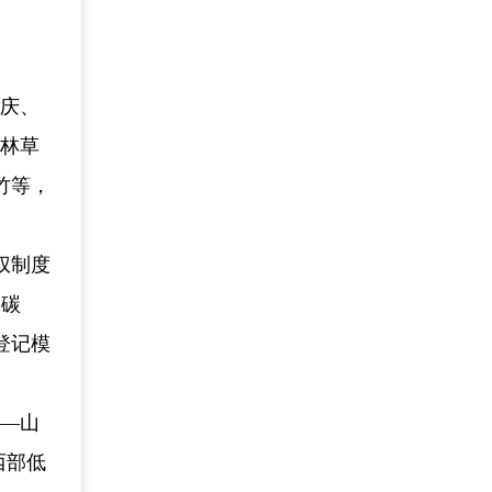
重庆、
，林草
竹等，
权制度
、碳
登记模
养—山
西部低