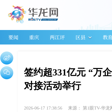
要闻
重庆
两江评
区县
教
签约超331亿元 “
对接活动举行
2026-06-17 17:38:56
来源：
第1眼TV-华龙