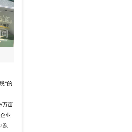
境”的
5万亩
据企业
少跑