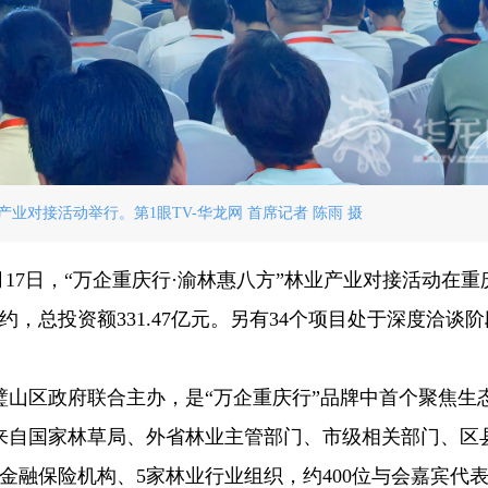
产业对接活动举行。第1眼TV-华龙网 首席记者 陈雨 摄
6月17日，“万企重庆行·渝林惠八方”林业产业对接活动在重
约，总投资额331.47亿元。另有34个项目处于深度洽谈
璧山区政府联合主办，是“万企重庆行”品牌中首个聚焦生
来自国家林草局、外省林业主管部门、市级相关部门、区
5家金融保险机构、5家林业行业组织，约400位与会嘉宾代