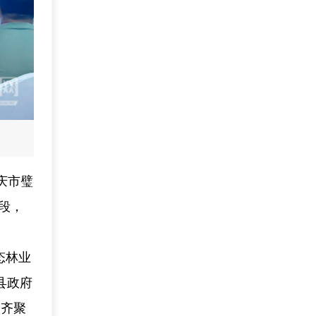
庆市璧
阶段，
态林业
县政府
表齐聚