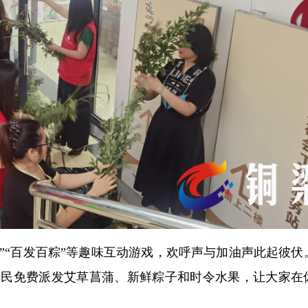
粽”“百发百粽”等趣味互动游戏，欢呼声与加油声此起彼伏
，为居民免费派发艾草菖蒲、新鲜粽子和时令水果，让大家在