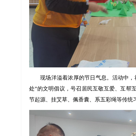
现场洋溢着浓厚的节日气息。活动中，
处”的文明倡议，号召居民互敬互爱、互帮
节起源、挂艾草、佩香囊、系五彩绳等传统