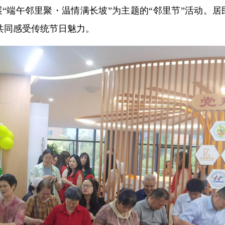
展“端午邻里聚・温情满长坡”为主题的“邻里节”活动。居
共同感受传统节日魅力。