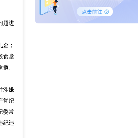
问题进
礼金；
校食堂
承揽、
并涉嫌
产党纪
纪委常
违纪违