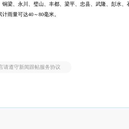
合川、铜梁、永川、璧山、丰都、梁平、忠县、武隆、彭水、
累计雨量可达40～80毫米。
言请遵守新闻跟帖服务协议