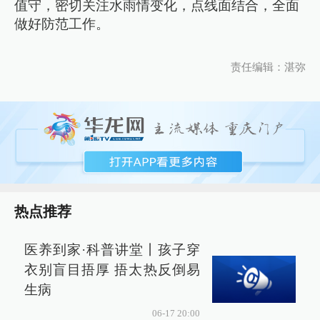
值守，密切关注水雨情变化，点线面结合，全面
做好防范工作。
责任编辑：湛弥
热点推荐
医养到家·科普讲堂丨孩子穿
衣别盲目捂厚 捂太热反倒易
生病
06-17 20:00